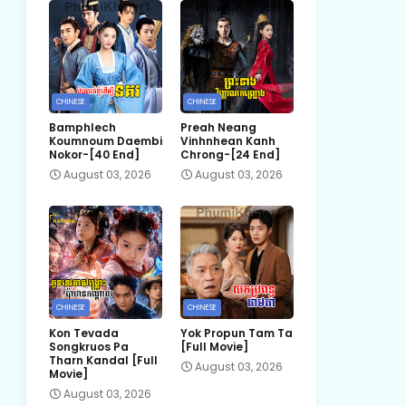
CHINESE
CHINESE
Bamphlech
Preah Neang
Koumnoum Daembi
Vinhnhean Kanh
Nokor-[40 End]
Chrong-[24 End]
August 03, 2026
August 03, 2026
CHINESE
CHINESE
Kon Tevada
Yok Propun Tam Ta
Songkruos Pa
[Full Movie]
Tharn Kandal [Full
August 03, 2026
Movie]
August 03, 2026