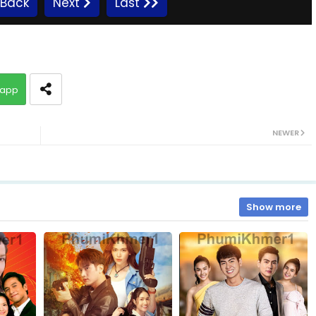
Back
Next
Last
10.Kamnot Het Sneha
app
12.Kamnot Het Sneha
NEWER
14.Kamnot Het Sneha
16.Kamnot Het Sneha
Show more
18.Kamnot Het Sneha
20.Kamnot Het Sneha