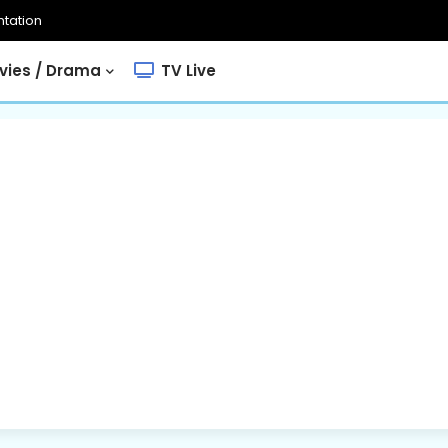
tation
ies / Drama
TV Live