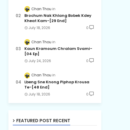
Chan Thou
Brochum Nak Khlang Bobek Kdey
Kheat Kam-[29 End]
July 18, 2026
0
Chan Thou
Kaun Kramoum Chralam Svami-
[04 Ep]
July 24, 2026
0
Chan Thou
Lbeng Sne Knong Piphop Krousa
Te-[48 End]
July 18, 2026
0
FEATURED POST RECENT