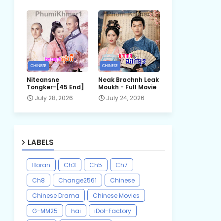
CHINESE
CHINESE
Niteansne
Neak Brachnh Leak​
Tongker-[45 End]
Moukh - Full Movie
July 28, 2026
July 24, 2026
LABELS
Boran
Ch3
Ch5
Ch7
Ch8
Change2561
Chinese
Chinese Drama
Chinese Movies
G-MM25
hai
iDol-Factory