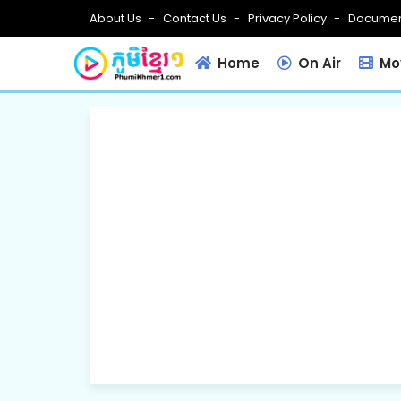
About Us
Contact Us
Privacy Policy
Documen
Home
On Air
Mov