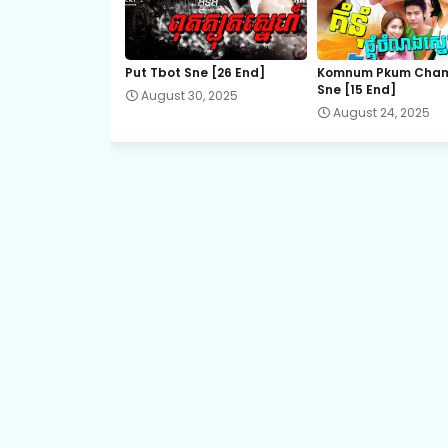
21.Kamnot Het Sneha
Put Tbot Sne [26 End]
Komnum Pkum Cha
Sne [15 End]
August 30, 2025
23.Kamnot Het Sneha
August 24, 2025
25.Kamnot Het Sneha
27.Kamnot Het Sneha
29.Kamnot Het Sneha
31.Kamnot Het Sneha