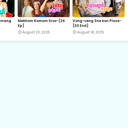
22.Kamnot Het Sneha
mnang
Mekhom Komom Sros-[24
Vong-veng Sne kon Plous-
Ep]
[30 End]
24.Kamnot Het Sneha
August 20, 2025
August 18, 2025
26.Kamnot Het Sneha
28.Kamnot Het Sneha
30.Kamnot Het Sneha
32.Kamnot Het Sneha