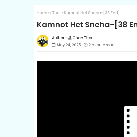
Home
Thai
Kamnot Het Sneha-[38 End]
Kamnot Het Sneha-[38 E
Chan Thou
May 24, 2025
2 minute read