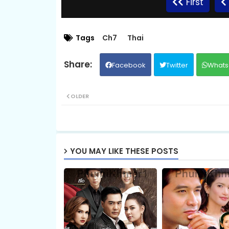
First
09.Kamnot Het Sneha
Tags
Ch7
Thai
Facebook
Twitter
Whats
11.Kamnot Het Sneha
OLDER
13.Kamnot Het Sneha
15.Kamnot Het Sneha
YOU MAY LIKE THESE POSTS
17.Kamnot Het Sneha
19.Kamnot Het Sneha